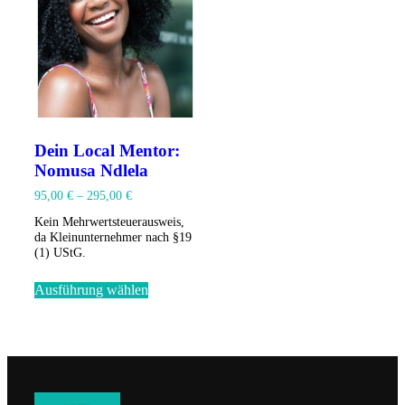
Dein Local Mentor:
Nomusa Ndlela
95,00
€
–
295,00
€
Kein Mehrwertsteuerausweis,
da Kleinunternehmer nach §19
(1) UStG.
Dieses
Ausführung wählen
Produkt
weist
mehrere
Varianten
auf.
Die
Optionen
können