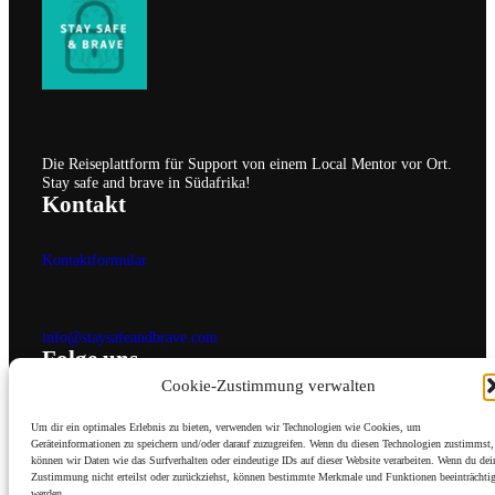
auf
der
Produktseite
gewählt
werden
Die Reiseplattform für Support von einem Local Mentor vor Ort.
Stay safe and brave in Südafrika!
Kontakt
Kontaktformular
info@staysafeandbrave.com
Folge uns
Cookie-Zustimmung verwalten
Newsletter
Um dir ein optimales Erlebnis zu bieten, verwenden wir Technologien wie Cookies, um
Geräteinformationen zu speichern und/oder darauf zuzugreifen. Wenn du diesen Technologien zustimmst,
können wir Daten wie das Surfverhalten oder eindeutige IDs auf dieser Website verarbeiten. Wenn du dei
Zustimmung nicht erteilst oder zurückziehst, können bestimmte Merkmale und Funktionen beeinträchtig
Facebook
Instagram
LinkedIn
werden.